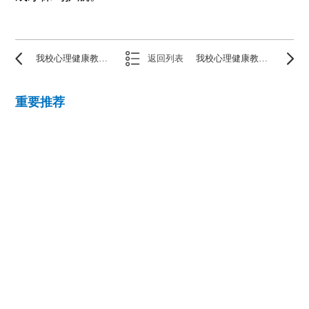
我校心理健康教育中心开展新生入学心理适应系列讲座
返回列表
我校心理健康教育中心成功举办期末心理咨询案例督导活动
重要推荐