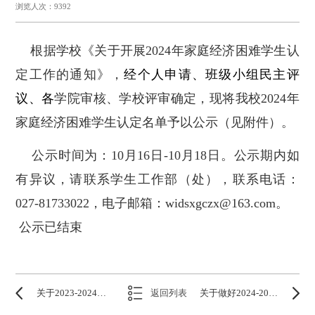
浏览人次：9392
根据学校《关于开展2024年家庭经济困难学生认
定工作的通知》，
经个人申请、班级小组民主评
议、各
学院审核、学校评审确定，现将我校2
024
年
家庭经济困难学生认定名单予以公示（见附件）。
公示时间为：1
0
月1
6
日-
10
月1
8
日。公示期内如
有异议，请联系学生工作部（处），联系电话：
027-81733022，电子
邮箱：wids
xgczx@163.com
。
公示已结束
关于2023-2024学年评选先进集体与先进个人名单的公示
返回列表
关于做好2024-2025学年班主任的选聘和报备的通知